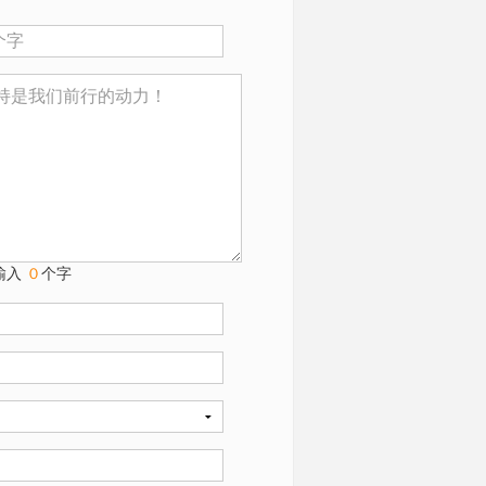
输入
０
个字