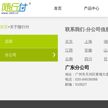
首页
产品中心
首页
>
关于随行付
联系我们-分公司信
总部
北京
上海
湖
江西
安徽
山
分公司
云南
四川
甘
广东分公司
地址：
广州市天河区黄埔大道西
电话：
020-84536088
邮编：
510627